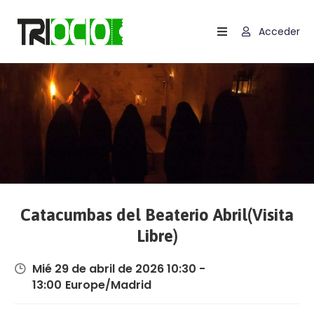
Acceder
Inicio
Contactar
Carrito
Términos
Y
Condiciones
Catacumbas del Beaterio Abril(Visita
Política
De
Libre)
Cookies
(UE)
Mié 29 de abril de 2026 10:30 -
13:00
Europe/Madrid