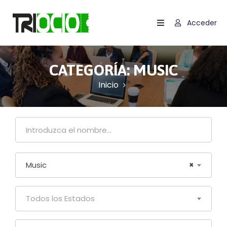
Acceder
Inicio
Contactar
CATEGORÍA:
MUSIC
Inicio
Carrito
Términos
Y
Condiciones
Política
Music
×
De
Cookies
(UE)
Todos los Estados