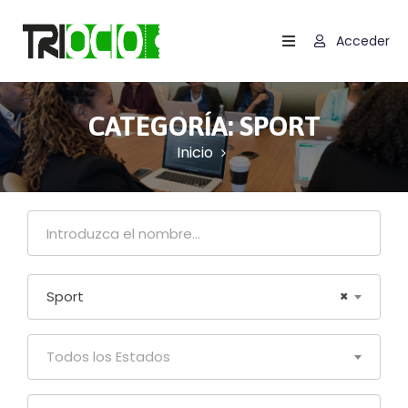
Acceder
Inicio
Contactar
CATEGORÍA:
SPORT
Inicio
Carrito
Términos
Y
Condiciones
Política
Sport
×
De
Cookies
(UE)
Todos los Estados