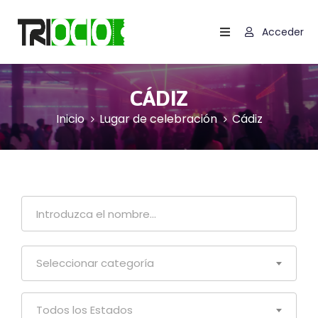
Acceder
Inicio
Contactar
CÁDIZ
Inicio
Lugar de celebración
Cádiz
Carrito
Términos
Y
Condiciones
Política
De
Cookies
Seleccionar categoría
(UE)
Todos los Estados