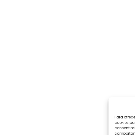
Para ofrec
cookies pa
consentimi
comportami