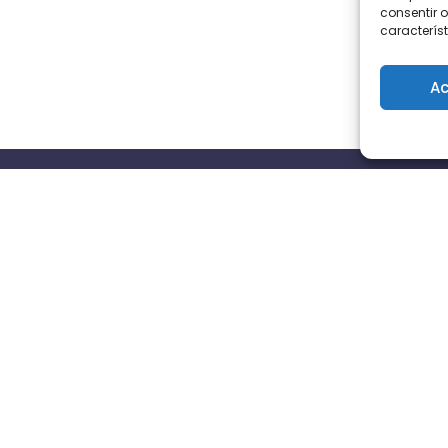
consentir o
característ
Ac
s
Contacta con nosotros
Avd Cayetano del toro n16,
11010, Cádiz
info@triocio.com