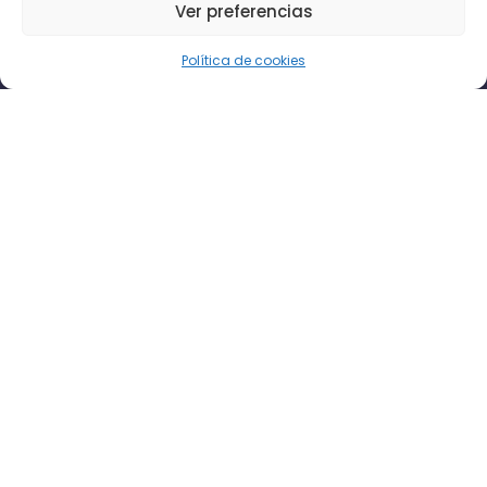
Ver preferencias
Política de cookies
Tenemos el evento que buscas
Sobre nosotros
Sobre nosotros