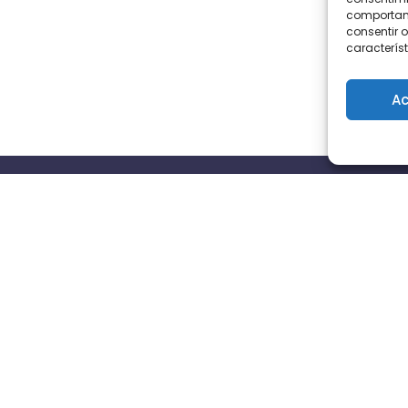
comportami
consentir o
característ
Ac
s
Contacta con nosotros
Avd Cayetano del toro n16,
11010, Cádiz
info@triocio.com