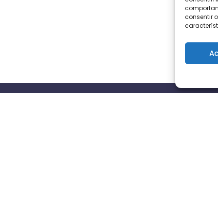
comportami
consentir o
característ
Ac
s
Contacta con nosotros
Avd Cayetano del toro n16,
11010, Cádiz
info@triocio.com